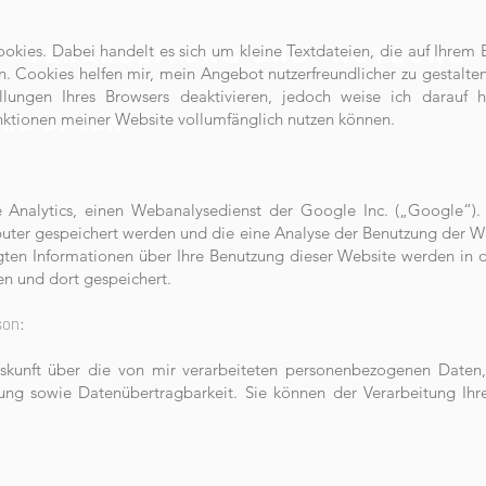
kies. Dabei handelt es sich um kleine Textdateien, die auf Ihrem 
 -verarbeitung und -nutzung
n. Cookies helfen mir, mein Angebot nutzerfreundlicher zu gestalte
lungen Ihres Browsers deaktivieren, jedoch weise ich darauf h
nktionen meiner Website vollumfänglich nutzen können.
hre Daten
 Analytics, einen Webanalysedienst der Google Inc. („Google“).
uter gespeichert werden und die eine Analyse der Benutzung der We
ten Informationen über Ihre Benutzung dieser Website werden in d
n und dort gespeichert.
son:
skunft über die von mir verarbeiteten personenbezogenen Daten,
tung sowie Datenübertragbarkeit. Sie können der Verarbeitung I