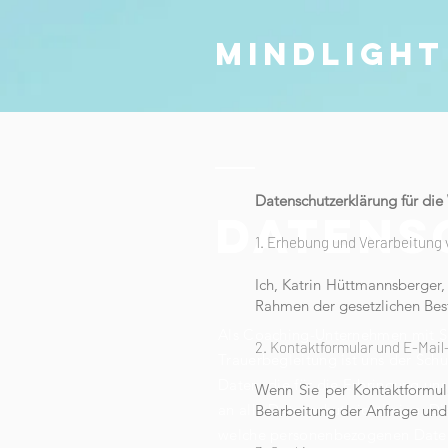
mindlight
Datenschutzerklärung für die
DATENS
1. Erhebung und Verarbeitun
Ich, Katrin Hüttmannsberger
Rahmen der gesetzlichen Be
Als Coaching-Unternehmen mit S
2. Kontaktformular und E-Mail
Trauerbegleitung ist uns der Sch
Daten, die für die Erbringung un
Wenn Sie per Kontaktformul
an alle Datenschutzrichtlinien. D
Bearbeitung der Anfrage und 
welche personenbezogenen Daten 