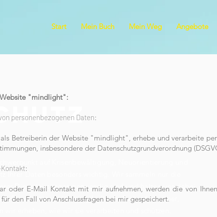
Start
Mein Buch
Mein Weg
Angebote
 Website "mindlight":
CHUTZ
g von personenbezogenen Daten:
, als Betreiberin der Website "mindlight", erhebe und verarbeite 
stimmungen, insbesondere der Datenschutzgrundverordnung (DSGV
chwerpunkt auf Krisenbewältigung, Neuorientierung und
-Kontakt:
utz Ihrer Daten besonders wichtig. Wir sammeln nur die
serer Dienstleistungen notwendig sind und halten uns dabei
ar oder E-Mail Kontakt mit mir aufnehmen, werden die von Ihn
iese Datenschutzerklärung gibt Ihnen Auskunft darüber,
für den Fall von Anschlussfragen bei mir gespeichert.
wir erheben, wie wir sie verarbeiten und schützen.