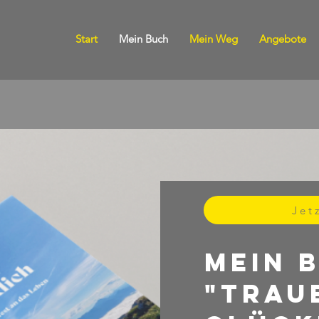
Start
Mein Buch
Mein Weg
Angebote
Jet
Mein 
"Trau