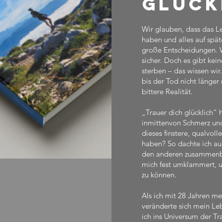
Glück
Wir glauben, dass das Le
haben und alles auf spä
große Entscheidungen. Wi
sicher. Doch es gibt kei
sterben – das wissen wi
bis der Tod nicht länger 
bittere Realität.
„Trauer dich glücklich“
inmittenvon Schmerz und 
dieses finstere, qualvoll
haben? So dachte ich a
den anderen zusammenbrac
mich fest umklammert, un
zu können.
Als ich mit 28 Jahren me
veränderte sich mein L
ich ins Universum der Tr