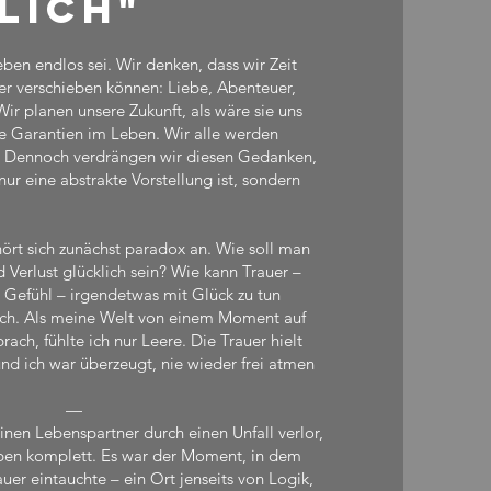
lich"
ben endlos sei. Wir denken, dass wir Zeit
ter verschieben können: Liebe, Abenteuer,
r planen unsere Zukunft, als wäre sie uns
ne Garantien im Leben. Wir alle werden
r. Dennoch verdrängen wir diesen Gedanken,
nur eine abstrakte Vorstellung ist, sondern
 hört sich zunächst paradox an. Wie soll man
Verlust glücklich sein? Wie kann Trauer –
e Gefühl – irgendetwas mit Glück zu tun
uch. Als meine Welt von einem Moment auf
h, fühlte ich nur Leere. Die Trauer hielt
d ich war überzeugt, nie wieder frei atmen
—
inen Lebenspartner durch einen Unfall verlor,
eben komplett. Es war der Moment, in dem
auer eintauchte – ein Ort jenseits von Logik,