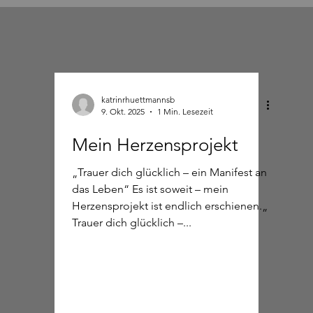
katrinrhuettmannsb
9. Okt. 2025
1 Min. Lesezeit
Mein Herzensprojekt
„Trauer dich glücklich – ein Manifest an
das Leben“ Es ist soweit – mein
Herzensprojekt ist endlich erschienen.„
Trauer dich glücklich –...