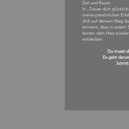
Zeit und Raum.
In „Trauer dich glückli
meine persönlichen Erfa
dich auf deinem Weg dur
erinnern, dass in jedem
lernen, dein Herz wieder
entdecken.
Du musst de
Es geht darum
Schritt